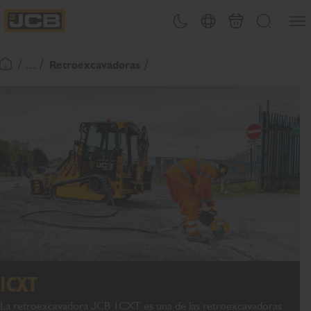
Abrir
Alternar tema
Selector de país
Carrito
Buscar
JCB Homepage
/ ... /
Retroexcavadoras
Volver a la página de inicio
1CXT
La retroexcavadora JCB 1CXT es una de las retroexcavadoras