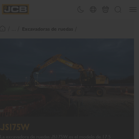
Abrir
Alternar tema
Selector de país
Carrito
Buscar
JCB Homepage
/ ... /
Excavadoras de ruedas
Volver a la página de inicio
JS175W
La excavadora de ruedas JS175W es el modelo de 17.5