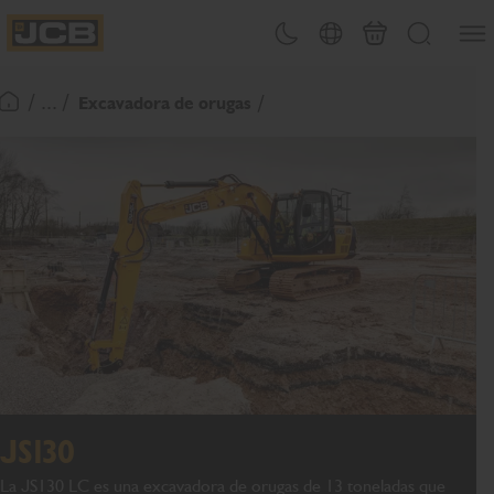
Abrir
Alternar tema
Selector de país
Carrito
Buscar
JCB Homepage
/ ... /
Excavadora de orugas
Volver a la página de inicio
JS130
La JS130 LC es una excavadora de orugas de 13 toneladas que