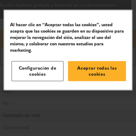
ha sido diseñada, probada y fabricada sin condicionamientos.
Al hacer clic en “Aceptar todas las cookies”, usted
acepta que las cookies se guarden en su dispositivo para
mejorar la navegación del sitio, analizar el uso del
Solicitud de precio
mismo, y colaborar con nuestros estudios para
marketing.
Descargar folleto
Configuración de
Aceptar todas las
cookies
cookies
Especificaciones del producto
NXT
No
Columpio de cola
Convencional