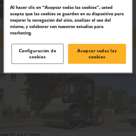
están diseñados para hacer las cosas más fáciles en su mundo.
Al hacer clic en “Aceptar todas las cookies”, usted
acepta que las cookies se guarden en su dispositivo para
mejorar la navegación del sitio, analizar el uso del
mismo, y colaborar con nuestros estudios para
marketing.
Solicitud de precio
Configuración de
Aceptar todas las
cookies
cookies
Especificaciones del producto