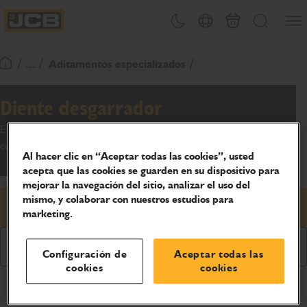
Abrir
Alternar tema
Selector de país
Carrito
Buscar
JCB Homepage
/ ... /
Aditamentos especializados
Volver a la página de inicio
Diente desgarrador
Esta unidad permite al operador romper superficies de tierra
congelada o compactada, hormigón o asfalto.
Al hacer clic en “Aceptar todas las cookies”, usted
acepta que las cookies se guarden en su dispositivo para
mejorar la navegación del sitio, analizar el uso del
mismo, y colaborar con nuestros estudios para
Solicitud de precio
marketing.
Descargar folleto
Configuración de
Aceptar todas las
cookies
cookies
Especificaciones del producto