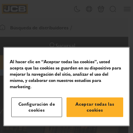
Abrir
Alternar tema
Selector de país
Carrito
Buscar
JCB Homepage
Búsqueda de distribuidores
Volver a la página de inicio
Sucursal
Al hacer clic en “Aceptar todas las cookies”, usted
teléfono
sitio web
acepta que las cookies se guarden en su dispositivo para
mejorar la navegación del sitio, analizar el uso del
mismo, y colaborar con nuestros estudios para
marketing.
Configuración de
Aceptar todas las
cookies
cookies