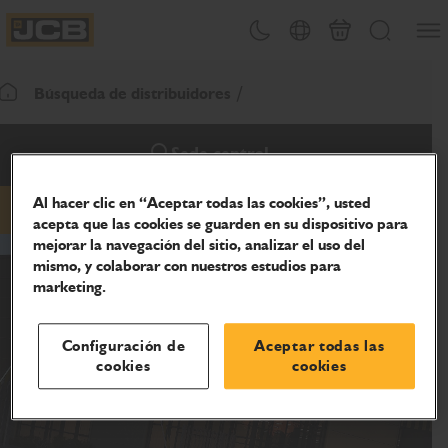
Abrir
Alternar tema
Selector de país
Carrito
Buscar
JCB Homepage
Búsqueda de distribuidores
Volver a la página de inicio
Sede central
Al hacer clic en “Aceptar todas las cookies”, usted
Correo electrónico
teléfono
sitio web
acepta que las cookies se guarden en su dispositivo para
mejorar la navegación del sitio, analizar el uso del
mismo, y colaborar con nuestros estudios para
marketing.
Configuración de
Aceptar todas las
cookies
cookies