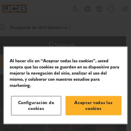
Abrir
Alternar tema
Selector de país
Carrito
Buscar
JCB Homepage
Búsqueda de distribuidores
Volver a la página de inicio
Sucursal
Al hacer clic en “Aceptar todas las cookies”, usted
Correo electrónico
teléfono
sitio web
acepta que las cookies se guarden en su dispositivo para
mejorar la navegación del sitio, analizar el uso del
mismo, y colaborar con nuestros estudios para
marketing.
Configuración de
Aceptar todas las
cookies
cookies