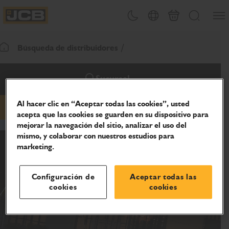
Abrir
Alternar tema
Selector de país
Carrito
Buscar
JCB Homepage
Búsqueda de distribuidores
Volver a la página de inicio
Sucursal
Al hacer clic en “Aceptar todas las cookies”, usted
Correo electrónico
teléfono
sitio web
acepta que las cookies se guarden en su dispositivo para
mejorar la navegación del sitio, analizar el uso del
mismo, y colaborar con nuestros estudios para
marketing.
Configuración de
Aceptar todas las
cookies
cookies