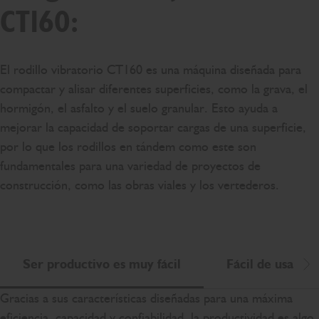
CT160:
El rodillo vibratorio CT160 es una máquina diseñada para
compactar y alisar diferentes superficies, como la grava, el
hormigón, el asfalto y el suelo granular. Esto ayuda a
mejorar la capacidad de soportar cargas de una superficie,
por lo que los rodillos en tándem como este son
fundamentales para una variedad de proyectos de
construcción, como las obras viales y los vertederos.
Ser productivo es muy fácil
Fácil de usar
De
Gracias a sus características diseñadas para una máxima
eficiencia, capacidad y confiabilidad, la productividad es algo