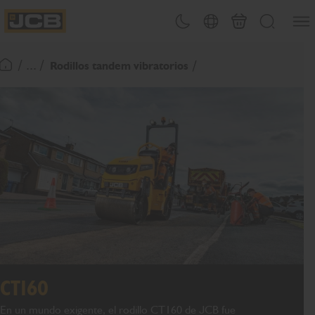
Abrir
Alternar tema
Selector de país
Carrito
Buscar
JCB Homepage
/ ... /
Rodillos tandem vibratorios
Volver a la página de inicio
CT160
En un mundo exigente, el rodillo CT160 de JCB fue