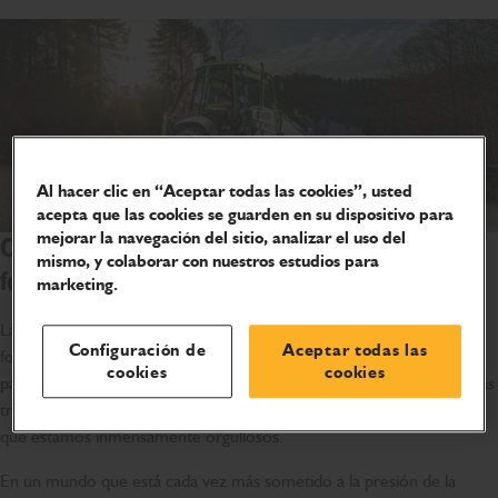
Al hacer clic en “Aceptar todas las cookies”, usted
acepta que las cookies se guarden en su dispositivo para
mejorar la navegación del sitio, analizar el uso del
Cuidar el planeta al que ayudamos a dar
mismo, y colaborar con nuestros estudios para
forma.
marketing.
La maquinaria de JCB tiene un papel fundamental a la hora de dar
Configuración de
Aceptar todas las
forma al mundo moderno. Desde la agricultura a la construcción,
cookies
cookies
pasando por la generación y el acceso a la energía, nuestras maquinas
trabajan en más de 150 países de todo el mundo. Esto es algo de lo
que estamos inmensamente orgullosos.
En un mundo que está cada vez más sometido a la presión de la