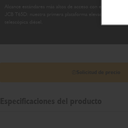
Alcance estándares más altos de acceso con el brazo
JCB T65D: nuestra primera plataforma elevadora
telescópica diésel.
Solicitud de precio
Especificaciones del producto