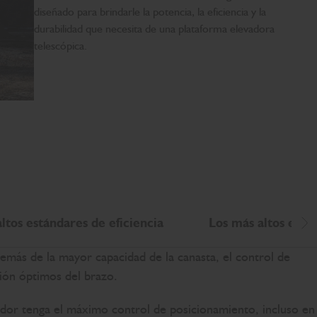
diseñado para brindarle la potencia, la eficiencia y la
durabilidad que necesita de una plataforma elevadora
telescópica.
ltos estándares de eficiencia
Los más altos est
De
emás de la mayor capacidad de la canasta, el control de
sión óptimos del brazo.
rador tenga el máximo control de posicionamiento, incluso en