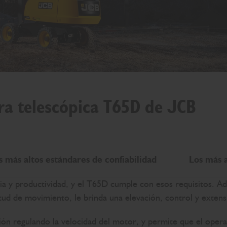
ra telescópica T65D de JCB
s más altos estándares de confiabilidad
Los más a
ia y productividad, y el T65D cumple con esos requisitos. Ad
litud de movimiento, le brinda una elevación, control y exten
sión regulando la velocidad del motor, y permite que el ope