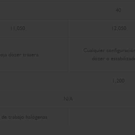
40
11,050
12,050
Cualquier configuració
oja dózer trasera
dózer o estabilizad
1,200
N/A
 de trabajo halógenas