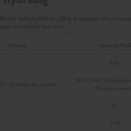
 PLUS o Hydradig PRO de JCB es el adecuado para sus neces
 pueda compararlos fácilmente.
Hydradig
Hydradig PLU
4.41
2WD / 4WD / Dirección d
 / Dirección de cangrejo
/ Dirección invert
81
7.79