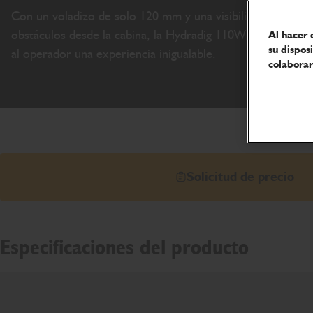
Con un voladizo de solo 120 mm y una visibilidad sin
obstáculos desde la cabina, la Hydradig 110W ofrece
Al hacer 
su dispos
al operador una experiencia inigualable.
colaborar
Solicitud de precio
Especificaciones del producto