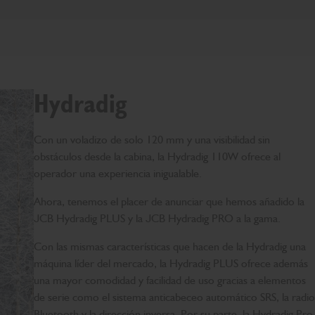
Hydradig
Con un voladizo de solo 120 mm y una visibilidad sin
obstáculos desde la cabina, la Hydradig 110W ofrece al
operador una experiencia inigualable.
Ahora, tenemos el placer de anunciar que hemos añadido la
JCB Hydradig PLUS y la JCB Hydradig PRO a la gama.
Con las mismas características que hacen de la Hydradig una
máquina líder del mercado, la Hydradig PLUS ofrece además
una mayor comodidad y facilidad de uso gracias a elementos
de serie como el sistema anticabeceo automático SRS, la radio
Bluetooth y la dirección inversa. Por su parte, la Hydradig Pro