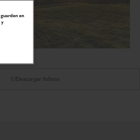
e guarden en
 y
Descargar folleto