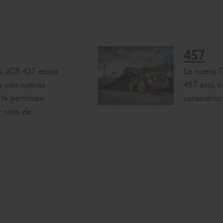
457
s JCB 427 etapa
La nueva 
a con nuevas
457 está 
 le permiten
caracterís
 sitio de