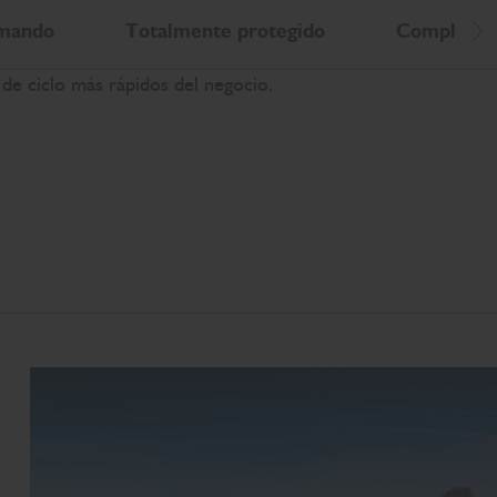
 mando
Totalmente protegido
Completam
De
 de ciclo más rápidos del negocio.