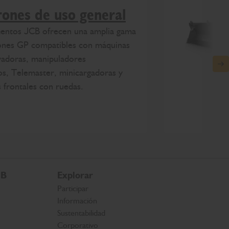
ones de uso general
mentos JCB ofrecen una amplia gama
ones GP compatibles con máquinas
vadoras, manipuladores
N
os, Telemaster, minicargadoras y
 frontales con ruedas.
CB
Explorar
Participar
Información
Sustentabilidad
Corporativo