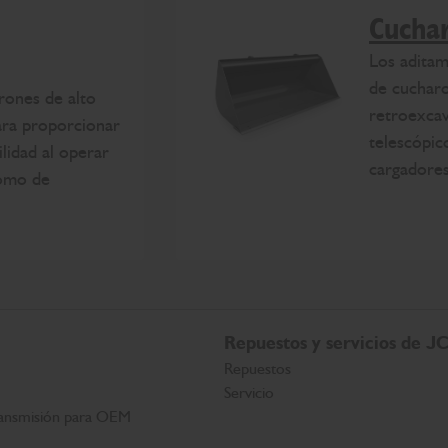
Cuchar
Los adita
de cuchar
rones de alto
retroexca
ara proporcionar
telescópic
lidad al operar
cargadores
como de
Repuestos y servicios de J
Repuestos
Servicio
ansmisión para OEM