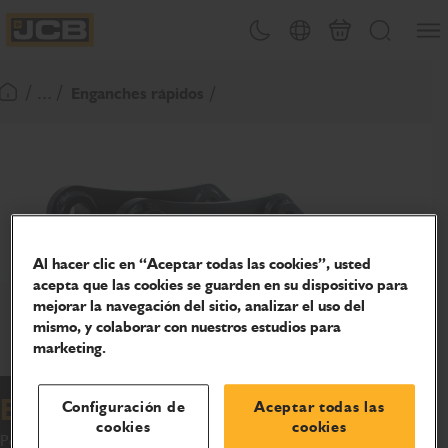
Abrir
Alternar tema
Selector de país
Carrito
Buscar
JCB Homepage
/ ... /
Enganches rápidos
Volver a la página de inicio
Al hacer clic en “Aceptar todas las cookies”, usted
acepta que las cookies se guarden en su dispositivo para
mejorar la navegación del sitio, analizar el uso del
mismo, y colaborar con nuestros estudios para
marketing.
Enganche rápido hidráulico
Configuración de
Aceptar todas las
cookies
cookies
Permite un cambio de aditamento rápido y seguro, sin salir de la