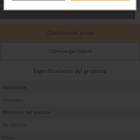
cabina, lo que minimiza el tiempo de inactividad.
Solicitud de precio
Descargar folleto
Especificaciones del producto
Operación
Hidráulico
Diámetro del pasador
30-100 mm
Peso