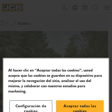
Abrir
Alternar tema
Selector de país
Carrito
Buscar
JCB Homepage
/ ... /
Baldes
Volver a la página de inicio
Al hacer clic en “Aceptar todas las cookies”, usted
acepta que las cookies se guarden en su dispositivo para
mejorar la navegación del sitio, analizar el uso del
mismo, y colaborar con nuestros estudios para
marketing.
Balde de nivelación
Configuración de
Aceptar todas las
Esta gama de baldes de nivelación está diseñada y fabricada para
cookies
cookies