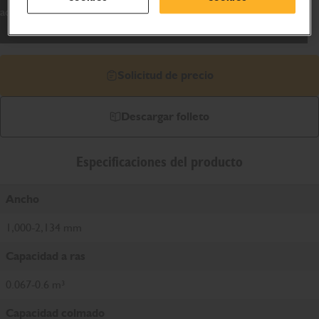
adaptarse a la capacidad de la máquina.
Solicitud de precio
Descargar folleto
Especificaciones del producto
Ancho
1,000-2,134 mm
Capacidad a ras
0.067-0.6 m³
Capacidad colmado