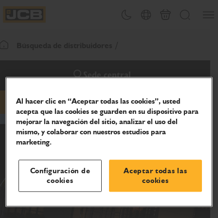
Abrir
Alternar tema
Selector de país
Carrito
Buscar
JCB Homepage
Búsqueda de distribuidores
Volver a la página de inicio
Sede central
Al hacer clic en “Aceptar todas las cookies”, usted
Correo electrónico
teléfono
sitio web
acepta que las cookies se guarden en su dispositivo para
mejorar la navegación del sitio, analizar el uso del
mismo, y colaborar con nuestros estudios para
marketing.
Configuración de
Aceptar todas las
cookies
cookies