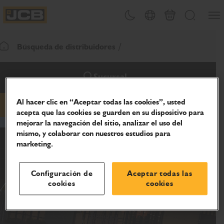
Abrir
Alternar tema
Selector de país
Carrito
Buscar
JCB Homepage
Búsqueda de distribuidores
Volver a la página de inicio
Sucursal
Al hacer clic en “Aceptar todas las cookies”, usted
Correo electrónico
teléfono
sitio web
acepta que las cookies se guarden en su dispositivo para
mejorar la navegación del sitio, analizar el uso del
mismo, y colaborar con nuestros estudios para
marketing.
Configuración de
Aceptar todas las
cookies
cookies