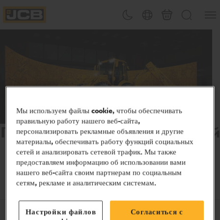
&#x4
Переключение тем
Выбор страны
Корзина
Поиск
JCB Homepage
Мы используем файлы cookie, чтобы обеспечивать
правильную работу нашего веб-сайта,
Празднуйте 80 лет инноваций
персонализировать рекламные объявления и другие
материалы, обеспечивать работу функций социальных
Присоединяйтесь к нам, чтобы продолжать
сетей и анализировать сетевой трафик. Мы также
поддерживать людей, которые движут мир — на
предоставляем информацию об использовании вами
нашего веб-сайта своим партнерам по социальным
объектах, на фермах и везде, где это возможно.
сетям, рекламе и аналитическим системам.
Настройки файлов
Согласиться с