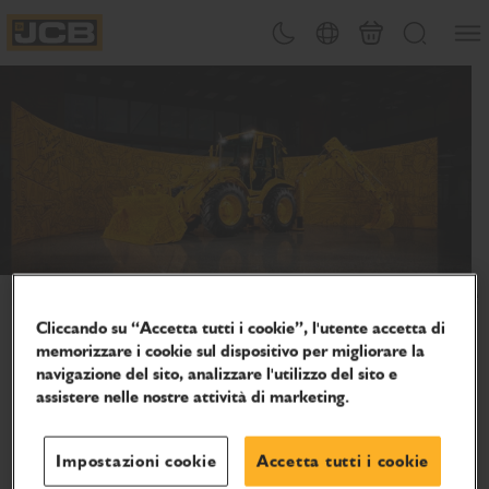
SALTA
Apri 
Attiva/disattiva tema
Selezione del paese
Finalizza richies
Cerca
AL
JCB Homepage
CONTENUTO
Festeggiamo 80 anni di innovazione
Unitevi a noi nel continuare a sostenere le persone che
Cliccando su “Accetta tutti i cookie”, l'utente accetta di
memorizzare i cookie sul dispositivo per migliorare la
fanno girare il mondo, sul posto di lavoro, nelle fattorie e
navigazione del sito, analizzare l'utilizzo del sito e
ovunque.
assistere nelle nostre attività di marketing.
Industrie
Impostazioni cookie
Accetta tutti i cookie