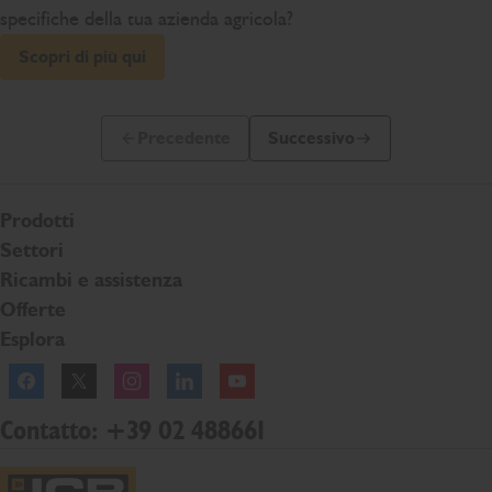
specifiche della tua azienda agricola?
Scopri di più qui
Precedente
Successivo
Slide precedente
Prossima slide
Prodotti
Settori
Ricambi e assistenza
Offerte
Esplora
Facebook
Twitter
Instagram
Linkedln
YouTube
Contatto: +39 02 488661