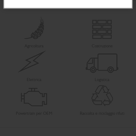
Agricoltura
Costruzione
Elettrica
Logistica
Powertrain per OEM
Raccolta e riciclaggio rifuti