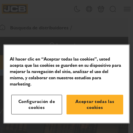
Abrir
Alternar tema
Selector de país
Carrito
Buscar
JCB Homepage
Búsqueda de distribuidores
Volver a la página de inicio
Sucursal
Al hacer clic en “Aceptar todas las cookies”, usted
acepta que las cookies se guarden en su dispositivo para
teléfono
sitio web
mejorar la navegación del sitio, analizar el uso del
mismo, y colaborar con nuestros estudios para
marketing.
Configuración de
Aceptar todas las
cookies
cookies