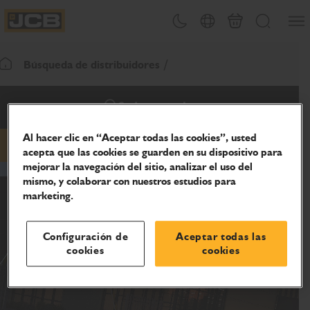
Abrir
Alternar tema
Selector de país
Carrito
Buscar
JCB Homepage
Búsqueda de distribuidores
Volver a la página de inicio
Sede central
Al hacer clic en “Aceptar todas las cookies”, usted
acepta que las cookies se guarden en su dispositivo para
Correo electrónico
teléfono
sitio web
mejorar la navegación del sitio, analizar el uso del
mismo, y colaborar con nuestros estudios para
marketing.
Configuración de
Aceptar todas las
cookies
cookies