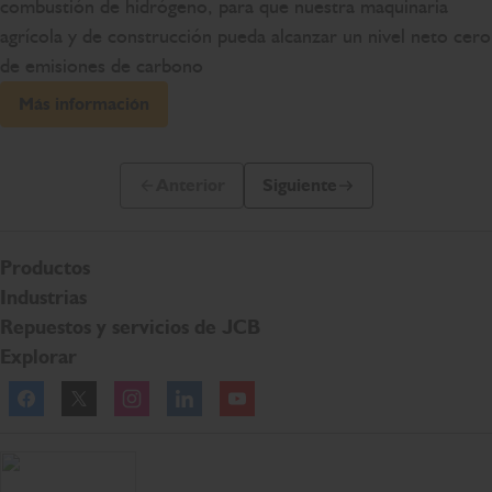
combustión de hidrógeno, para que nuestra maquinaria
agrícola y de construcción pueda alcanzar un nivel neto cero
de emisiones de carbono
Más información
Anterior
Siguiente
Diapositiva anterior
Siguiente diapositiva
Productos
Industrias
Repuestos y servicios de JCB
Explorar
Facebook
Twitter
Instagram
Linkedln
YouTube