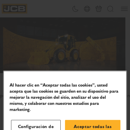
Abrir
Alternar tema
Selector de país
Carrito
Buscar
JCB Homepage
Celebra 80 años de innovación
Al hacer clic en “Aceptar todas las cookies”, usted
Únete a nosotros mientras seguimos apoyando a las
acepta que las cookies se guarden en su dispositivo para
personas que mantienen el mundo en movimiento, ya sea en
mejorar la navegación del sitio, analizar el uso del
la obra, en la granja o en cualquier otro lugar.
mismo, y colaborar con nuestros estudios para
marketing.
Descubre nuestros productos
Configuración de
Aceptar todas las