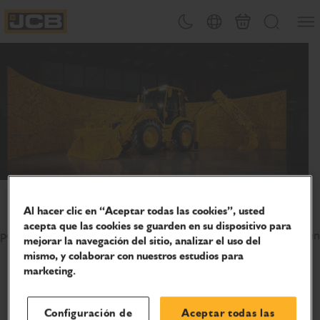
PASAR
Abrir
Cambiar tema
Selector de país
Carrito
Buscar
AL
JCB Homepage
CONTENIDO
Celebra 80 años de innovación
Al hacer clic en “Aceptar todas las cookies”, usted
Únete a nosotros mientras seguimos apoyando a las
acepta que las cookies se guarden en su dispositivo para
personas que mantienen el mundo en movimiento, ya sea en
mejorar la navegación del sitio, analizar el uso del
la obra, en la granja o en cualquier otro lugar.
mismo, y colaborar con nuestros estudios para
marketing.
Sectores
Configuración de
Aceptar todas las