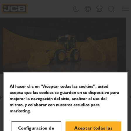
PASAR
Abrir
Cambiar tema
Selector de país
Carrito
Buscar
AL
JCB Homepage
CONTENIDO
Celebra 80 años de innovación
Al hacer clic en “Aceptar todas las cookies”, usted
Únete a nosotros mientras seguimos apoyando a las
acepta que las cookies se guarden en su dispositivo para
personas que mantienen el mundo en movimiento, ya sea en
mejorar la navegación del sitio, analizar el uso del
la obra, en la granja o en cualquier otro lugar.
mismo, y colaborar con nuestros estudios para
marketing.
Sectores
Configuración de
Aceptar todas las