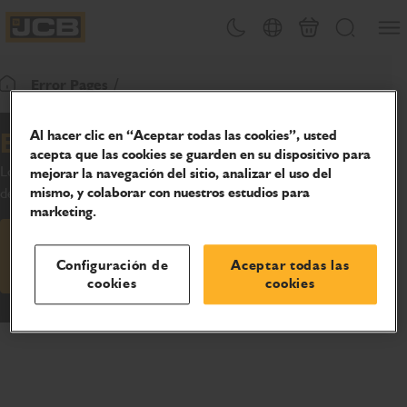
Abrir
Alternar tema
Selector de país
Carrito
Buscar
JCB Homepage
Error Pages
Volver a la página de inicio
Al hacer clic en “Aceptar todas las cookies”, usted
Error en el carrito
acepta que las cookies se guarden en su dispositivo para
Lo sentimos, su intento no ha tenido éxito. Por favor, inténtelo
mejorar la navegación del sitio, analizar el uso del
de nuevo.
mismo, y colaborar con nuestros estudios para
marketing.
Volver al carrito
Configuración de
Aceptar todas las
cookies
cookies