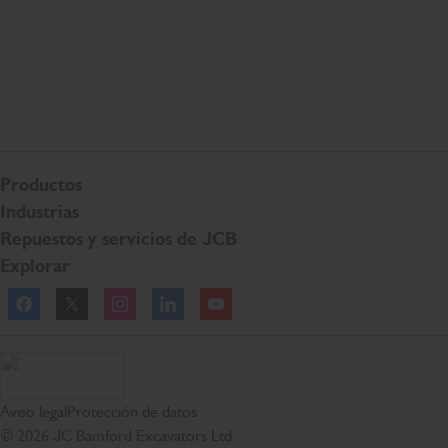
Productos
Industrias
Repuestos y servicios de JCB
Explorar
Facebook
Twitter
Instagram
Linkedln
YouTube
Página de inicio de JCB
Aviso legal
Protección de datos
© 2026 JC Bamford Excavators Ltd.